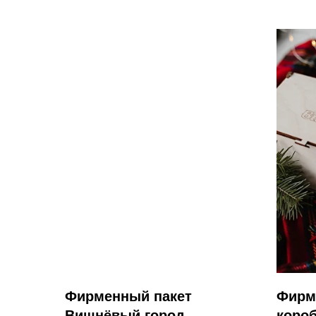
Фирменный пакет
Фирм
Вишнёвый город
коро